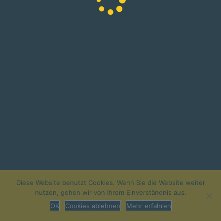
ULZBURG-SÜD UMSTEIG
Der Fahrgastverband Pro Bahn hat am 29. April die AKN
Deutschlands“ verliehen. Im schleswig-holsteinischen U
überreichte Karl-Peter Naumann, Ehrenvorsitzender Pro 
Wolfgang Seyb im Rahmen des Förderertreffens der Allian
Reisenden abgestimmt sei.
(PM AKN; Foto: Marion Linneberg, ApS)
Diese Website benutzt Cookies. Wenn Sie die Website weiter
» zurück
nutzen, gehen wir von Ihrem Einverständnis aus.
OK
Cookies ablehnen
Mehr erfahren